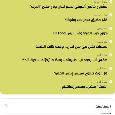
منذ 18 ساعة
مشروع قانون أميركي لدعم لبنان ونزع سلاح “الحزب”
منذ 18 ساعة
فتح مضيق هرمز بات وشيكً؟
منذ يومين
جورج ديب الموقوف… ليس Dr Food
منذ يومين
عمليات نشل في جبل لبنان… وهذه كانت النتيجة
منذ 3 أيام
طقس آب يعود الى طبيعته… وهذا ما يُخبّئه الـ”ويك آند”!
منذ 3 أيام
هل لوث صاروخ سبيس إكس القمر؟
منذ 3 أيام
الفيفا” يعتذر… ويدعم إنفانتينو
السياسية