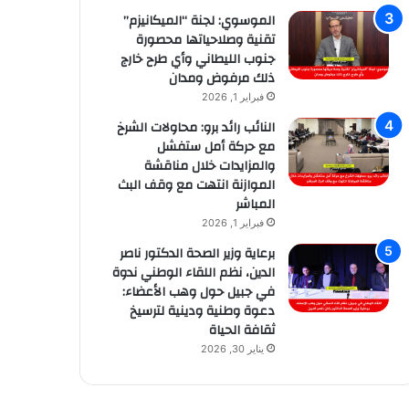
الموسوي: لجنة “الميكانيزم”
تقنية وصلاحياتها محصورة
جنوب الليطاني وأي طرح خارج
ذلك مرفوض ومدان
فبراير 1, 2026
النائب رائد برو: محاولات الشرخ
مع حركة أمل ستفشل
والمزايدات خلال مناقشة
الموازنة انتهت مع وقف البث
المباشر
فبراير 1, 2026
برعاية وزير الصحة الدكتور ناصر
الدين، نظم اللقاء الوطني ندوة
في جبيل حول وهب الأعضاء:
دعوة وطنية ودينية لترسيخ
ثقافة الحياة
يناير 30, 2026