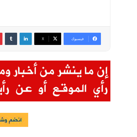
لينكدإن
فيسبوك
X