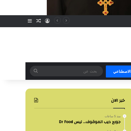
تسجيل الدخول
مقال عشوائي
إضافة عمود جا
بحث
 الاصطناعي
عن
خبر الان
منذ 5 ساعات
جورج ديب الموقوف… ليس Dr Food