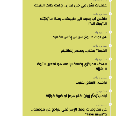
منذ 7 ساعات
عمليات نشل في جبل لبنان… وهذه كانت النتيجة
منذ يوم واحد
طقس آب يعود الى طبيعته… وهذا ما يُخبّئه
الـ”ويك آند”!
منذ يوم واحد
هل لوث صاروخ سبيس إكس القمر؟
منذ يوم واحد
الفيفا” يعتذر… ويدعم إنفانتينو
منذ يوم واحد
الهدف المركزي إضافة للإنماء هو تفعيل الثروة
البشريّة
منذ يوم واحد
ترامب: الاتفاق يقترب
منذ يومين
ترامب يُحذّر إيران: فتح هرمز أو ضربة قويّة!
منذ يومين
عن مفاوضات روما: الإسرائيلي يتراجع عن موقفه…
و”Fake news”