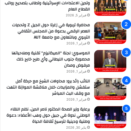
وتدين الاعتداءات الإسرائيلية وتطالب بتصحيح رواتب
القطاع العام
فبراير 5, 2026
محاضرة تربوية في زغرتا حول الجيل Z وتحديات
العصر الرقمي بدعوة من المجلس الثقافي
التربوي وبالتعاون مع جامعة AUT
فبراير 1, 2026
الموسوي: لجنة “الميكانيزم” تقنية وصلاحياتها
محصورة جنوب الليطاني وأي طرح خارج ذلك
مرفوض ومدان
فبراير 1, 2026
النائب رائد برو: محاولات الشرخ مع حركة أمل
ستفشل والمزايدات خلال مناقشة الموازنة انتهت
مع وقف البث المباشر
فبراير 1, 2026
برعاية وزير الصحة الدكتور ناصر الدين، نظم اللقاء
الوطني ندوة في جبيل حول وهب الأعضاء: دعوة
وطنية ودينية لترسيخ ثقافة الحياة
يناير 30, 2026