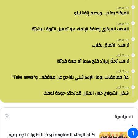
منذ يومين
الفيفا” يعتذر… ويدعم إنفانتينو
منذ يومين
الهدف المركزي إضافة للإنماء هو تفعيل الثروة البشريّة
منذ يومين
ترامب: الاتفاق يقترب
منذ 3 أيام
ترامب يُحذّر إيران: فتح هرمز أو ضربة قويّة!
منذ 3 أيام
عن مفاوضات روما: الإسرائيلي يتراجع عن موقفه… و”Fake news”
منذ 3 أيام
شكل الشوارع حول المنزل قد يُحدّد جودة نومك
السياسية
كتلة الوفاء للمقاومة تبحث التطورات الإقليمية