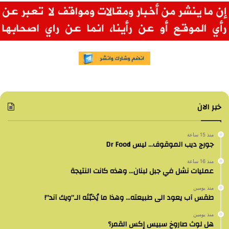
خبر الان
منذ 15 ساعة
جورج ديب الموقوف… ليس Dr Food
منذ 16 ساعة
عمليات نشل في جبل لبنان… وهذه كانت النتيجة
منذ يومين
طقس آب يعود الى طبيعته… وهذا ما يُخبّئه الـ”ويك آند”!
منذ يومين
هل لوث صاروخ سبيس إكس القمر؟