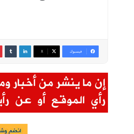
لينكدإن
فيسبوك
X