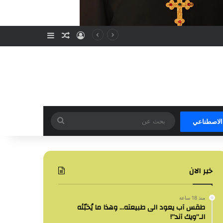
تسجيل الدخول
مقال عشوائي
إضافة عمود جا
بحث
 الاصطناعي
عن
خبر الان
منذ 18 ساعة
طقس آب يعود الى طبيعته… وهذا ما يُخبّئه
الـ”ويك آند”!