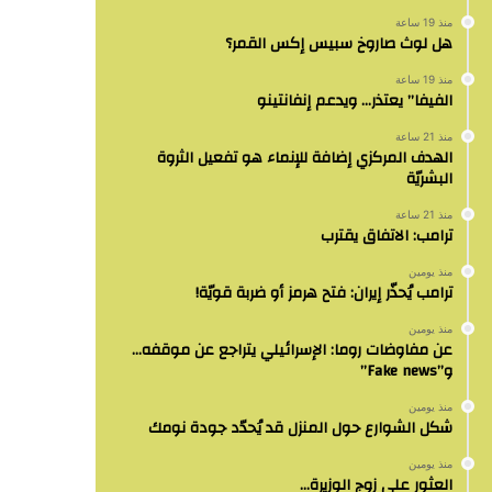
منذ 19 ساعة
هل لوث صاروخ سبيس إكس القمر؟
منذ 19 ساعة
الفيفا” يعتذر… ويدعم إنفانتينو
منذ 21 ساعة
الهدف المركزي إضافة للإنماء هو تفعيل الثروة
البشريّة
منذ 21 ساعة
ترامب: الاتفاق يقترب
منذ يومين
ترامب يُحذّر إيران: فتح هرمز أو ضربة قويّة!
منذ يومين
عن مفاوضات روما: الإسرائيلي يتراجع عن موقفه…
و”Fake news”
منذ يومين
شكل الشوارع حول المنزل قد يُحدّد جودة نومك
منذ يومين
العثور على زوج الوزيرة…