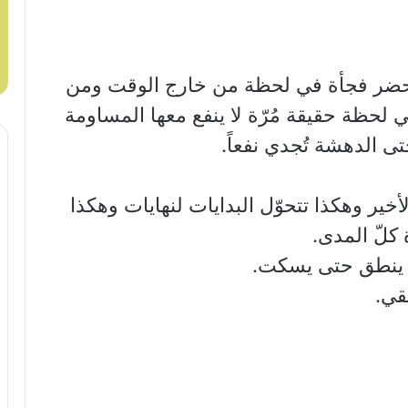
، يحضر فجأة في لحظة من خارج الوقت ومن
لحظة حقيقة مُرّة لا ينفع معها المساومة
تى الدهشة تُجدي نفعاً.
الأخير وهكذا تتحوّل البدايات لنهايات وهكذا
 كلّ المدى.
ن ينطق حتى يسكت.
تقي.