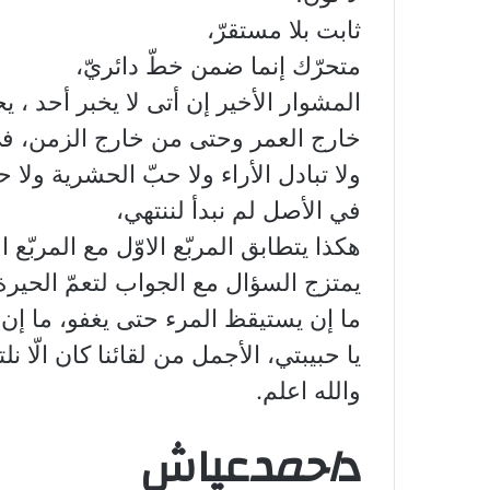
ثابت بلا مستقرّ،
متحرّك إنما ضمن خطّ دائريّ،
المشوار الأخير إن أتى لا يخبر أحد 
خارج العمر وحتى من خارج الزمن، في 
ولا تبادل الأراء ولا حبّ الحشرية ولا ح
في الأصل لم نبدأ لننتهي،
هكذا يتطابق المربّع الاوّل مع المربّع 
يمتزج السؤال مع الجواب لتعمّ الحيرة
ما إن يستيقظ المرء حتى يغفو، ما إ
يا حبيبتي، الأجمل من لقائنا كان الّا نل
والله اعلم.
د
احمد
عياش