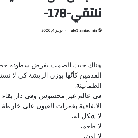
نلتقي-178-
ale3lamiadmin
يوليو 4, 2026
هناك حيث الصمت يفرض سطوته حضرت 
القدمين كأنّها بوزن الريشة كي لا تست
الطمأنينة.
في عالم غير محسوس وفي دار بقاء غير 
الاتفافية بغمزات العيون على خارطة ا
لا شكل له،
لا طعم،
لا لون،