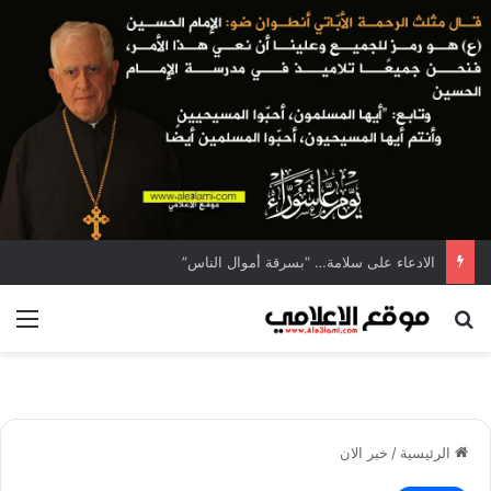
الادعاء على سلامة… “بسرقة أموال الناس”
بحث عن
الق
الرئيسية
/
خبر الان