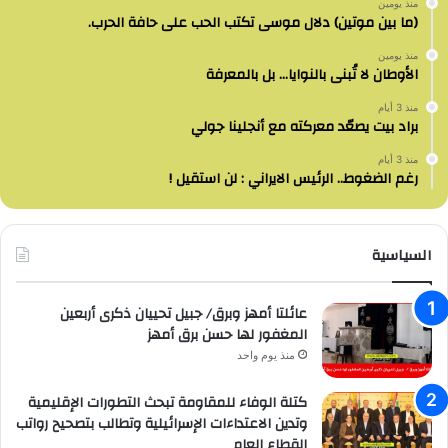
منذ يومين
(ما بين موتين) دلال موسى تكتب الحب على حافة الحرب.
منذ يومين
الأوطان لا تُبنى بالنوايا… بل بالمعرفة
منذ 3 أيام
براد بيت يصعّد معركته مع أنجلينا جولي
منذ 3 أيام
رغم الضغوط.. الرئيس الايراني : لن استقيل !
السياسية
عائلتا أمهز وبرق/ جبيل تحييان ذكرى أربعين
المغفور لها حسن برق أمهز
منذ يوم واحد
كتلة الوفاء للمقاومة تبحث التطورات الإقليمية
وتدين الاعتداءات الإسرائيلية وتطالب بتصحيح رواتب
القطاع العام