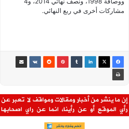
ووصافة 1998، ونصف نهائي 2014، و4
مشاركات أخرى في ربع النهائي.
لينكدإن
بينتيريست
مشاركة عبر البريد
طباعة