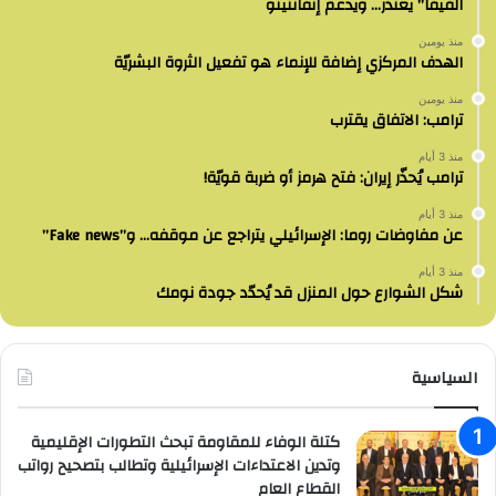
الفيفا” يعتذر… ويدعم إنفانتينو
منذ يومين
الهدف المركزي إضافة للإنماء هو تفعيل الثروة البشريّة
منذ يومين
ترامب: الاتفاق يقترب
منذ 3 أيام
ترامب يُحذّر إيران: فتح هرمز أو ضربة قويّة!
منذ 3 أيام
عن مفاوضات روما: الإسرائيلي يتراجع عن موقفه… و”Fake news”
منذ 3 أيام
شكل الشوارع حول المنزل قد يُحدّد جودة نومك
السياسية
كتلة الوفاء للمقاومة تبحث التطورات الإقليمية
وتدين الاعتداءات الإسرائيلية وتطالب بتصحيح رواتب
القطاع العام