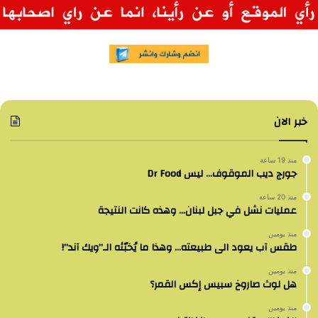
خبر الان
منذ 19 ساعة
جورج ديب الموقوف… ليس Dr Food
منذ 20 ساعة
عمليات نشل في جبل لبنان… وهذه كانت النتيجة
منذ يومين
طقس آب يعود الى طبيعته… وهذا ما يُخبّئه الـ”ويك آند”!
منذ يومين
هل لوث صاروخ سبيس إكس القمر؟
منذ يومين