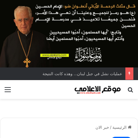
عمليات نشل في جبل لبنان… وهذه كانت النتيجة
بحث عن
الق
الرئيسية
/
خبر الان