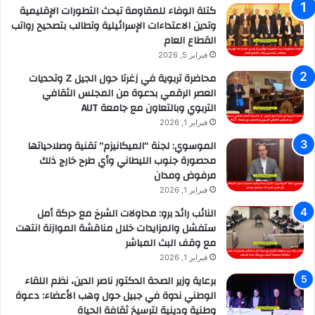
كتلة الوفاء للمقاومة تبحث التطورات الإقليمية
وتدين الاعتداءات الإسرائيلية وتطالب بتصحيح رواتب
القطاع العام
فبراير 5, 2026
محاضرة تربوية في زغرتا حول الجيل Z وتحديات
العصر الرقمي بدعوة من المجلس الثقافي
التربوي وبالتعاون مع جامعة AUT
فبراير 1, 2026
الموسوي: لجنة “الميكانيزم” تقنية وصلاحياتها
محصورة جنوب الليطاني وأي طرح خارج ذلك
مرفوض ومدان
فبراير 1, 2026
النائب رائد برو: محاولات الشرخ مع حركة أمل
ستفشل والمزايدات خلال مناقشة الموازنة انتهت
مع وقف البث المباشر
فبراير 1, 2026
برعاية وزير الصحة الدكتور ناصر الدين، نظم اللقاء
الوطني ندوة في جبيل حول وهب الأعضاء: دعوة
وطنية ودينية لترسيخ ثقافة الحياة