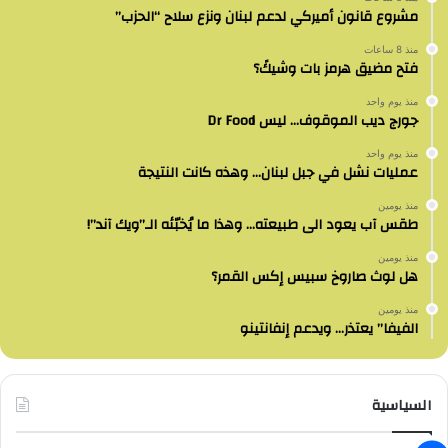
مشروع قانون أميركي لدعم لبنان ونزع سلاح “الحزب”
منذ 8 ساعات
فتح مضيق هرمز بات وشيكً؟
منذ يوم واحد
جورج ديب الموقوف… ليس Dr Food
منذ يوم واحد
عمليات نشل في جبل لبنان… وهذه كانت النتيجة
منذ يومين
طقس آب يعود الى طبيعته… وهذا ما يُخبّئه الـ”ويك آند”!
منذ يومين
هل لوث صاروخ سبيس إكس القمر؟
منذ يومين
الفيفا” يعتذر… ويدعم إنفانتينو
السياسية