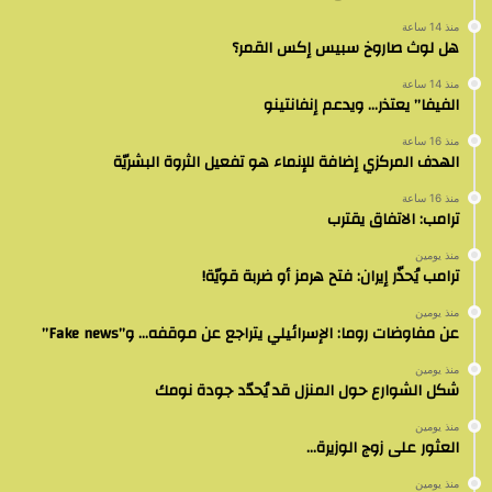
منذ 14 ساعة
هل لوث صاروخ سبيس إكس القمر؟
منذ 14 ساعة
الفيفا” يعتذر… ويدعم إنفانتينو
منذ 16 ساعة
الهدف المركزي إضافة للإنماء هو تفعيل الثروة البشريّة
منذ 16 ساعة
ترامب: الاتفاق يقترب
منذ يومين
ترامب يُحذّر إيران: فتح هرمز أو ضربة قويّة!
منذ يومين
عن مفاوضات روما: الإسرائيلي يتراجع عن موقفه… و”Fake news”
منذ يومين
شكل الشوارع حول المنزل قد يُحدّد جودة نومك
منذ يومين
العثور على زوج الوزيرة…
منذ يومين