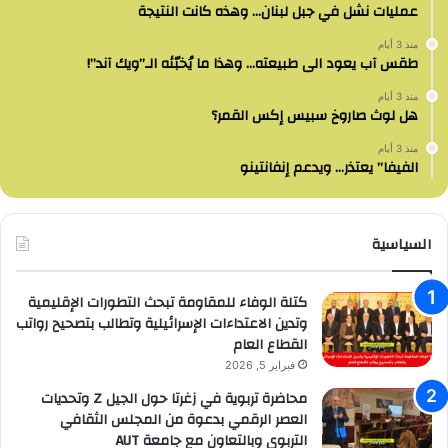
عمليات نشل في جبل لبنان… وهذه كانت النتيجة
منذ 3 أيام
طقس آب يعود الى طبيعته… وهذا ما يُخبّئه الـ”ويك آند”!
منذ 3 أيام
هل لوث صاروخ سبيس إكس القمر؟
منذ 3 أيام
الفيفا” يعتذر… ويدعم إنفانتينو
السياسية
كتلة الوفاء للمقاومة تبحث التطورات الإقليمية
وتدين الاعتداءات الإسرائيلية وتطالب بتصحيح رواتب
القطاع العام
فبراير 5, 2026
محاضرة تربوية في زغرتا حول الجيل Z وتحديات
العصر الرقمي بدعوة من المجلس الثقافي
التربوي وبالتعاون مع جامعة AUT