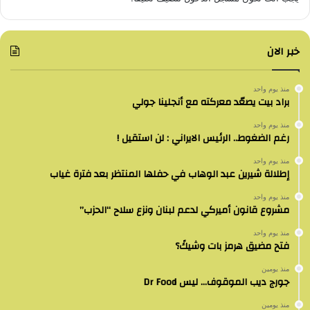
خبر الان
منذ يوم واحد
براد بيت يصعّد معركته مع أنجلينا جولي
منذ يوم واحد
رغم الضغوط.. الرئيس الايراني : لن استقيل !
منذ يوم واحد
إطلالة شيرين عبد الوهاب في حفلها المنتظر بعد فترة غياب
منذ يوم واحد
مشروع قانون أميركي لدعم لبنان ونزع سلاح “الحزب”
منذ يوم واحد
فتح مضيق هرمز بات وشيكً؟
منذ يومين
جورج ديب الموقوف… ليس Dr Food
منذ يومين