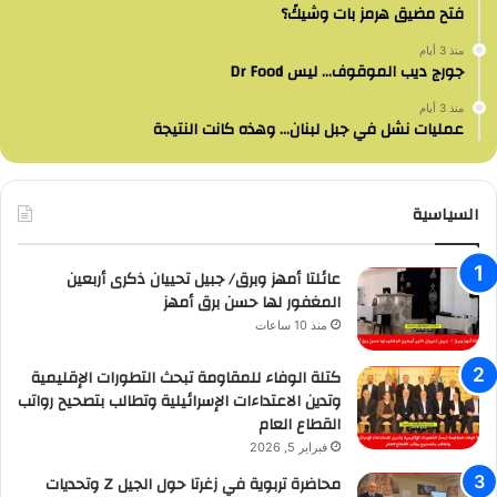
فتح مضيق هرمز بات وشيكً؟
منذ 3 أيام
جورج ديب الموقوف… ليس Dr Food
منذ 3 أيام
عمليات نشل في جبل لبنان… وهذه كانت النتيجة
السياسية
عائلتا أمهز وبرق/ جبيل تحييان ذكرى أربعين
المغفور لها حسن برق أمهز
منذ 10 ساعات
كتلة الوفاء للمقاومة تبحث التطورات الإقليمية
وتدين الاعتداءات الإسرائيلية وتطالب بتصحيح رواتب
القطاع العام
فبراير 5, 2026
محاضرة تربوية في زغرتا حول الجيل Z وتحديات