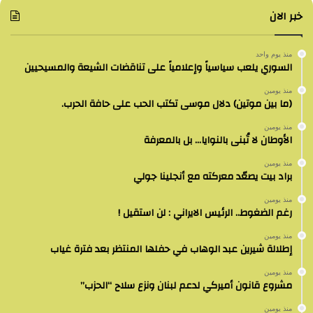
خبر الان
منذ يوم واحد
السوري يلعب سياسياً وإعلامياً على تناقضات الشيعة والمسيحيين
منذ يومين
(ما بين موتين) دلال موسى تكتب الحب على حافة الحرب.
منذ يومين
الأوطان لا تُبنى بالنوايا… بل بالمعرفة
منذ يومين
براد بيت يصعّد معركته مع أنجلينا جولي
منذ يومين
رغم الضغوط.. الرئيس الايراني : لن استقيل !
منذ يومين
إطلالة شيرين عبد الوهاب في حفلها المنتظر بعد فترة غياب
منذ يومين
مشروع قانون أميركي لدعم لبنان ونزع سلاح “الحزب”
منذ يومين