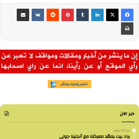
لينكدإن
بينتيريست
مشاركة عبر البريد
طباعة
خبر الان
منذ 14 ساعة
براد بيت يصعّد معركته مع أنجلينا جولي