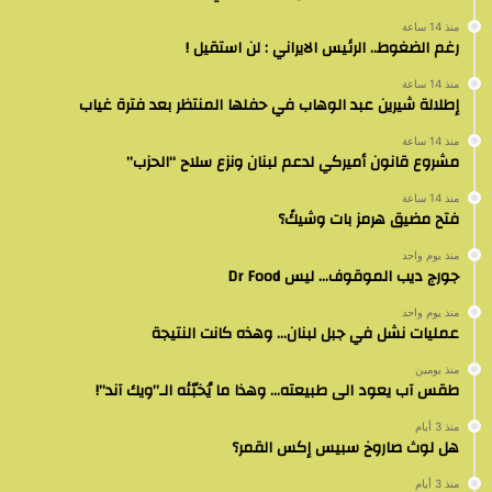
منذ 14 ساعة
رغم الضغوط.. الرئيس الايراني : لن استقيل !
منذ 14 ساعة
إطلالة شيرين عبد الوهاب في حفلها المنتظر بعد فترة غياب
منذ 14 ساعة
مشروع قانون أميركي لدعم لبنان ونزع سلاح “الحزب”
منذ 14 ساعة
فتح مضيق هرمز بات وشيكً؟
منذ يوم واحد
جورج ديب الموقوف… ليس Dr Food
منذ يوم واحد
عمليات نشل في جبل لبنان… وهذه كانت النتيجة
منذ يومين
طقس آب يعود الى طبيعته… وهذا ما يُخبّئه الـ”ويك آند”!
منذ 3 أيام
هل لوث صاروخ سبيس إكس القمر؟
منذ 3 أيام