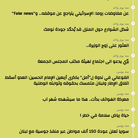
منذ يوم واحد
عن مفاوضات روما: الإسرائيلي يتراجع عن موقفه… و”Fake news”
منذ يوم واحد
شكل الشوارع حول المنزل قد يُحدّد جودة نومك
منذ يوم واحد
العثور على زوج الوزيرة…
منذ يوم واحد
برّي يدعو الى اجتماع لهيئة مكتب المجلس الجمعة
منذ يومين
الفوعاني في ندوة ل”أمل” بذكرى أربعين الإمام الحسين: العدو أسقط
اتفاق الإطار ولبنان متمسك بحقوقه وثوابته الوطنية
منذ يومين
معركة الهواتف بدأت.. هذا ما سيشهده شهر آب
منذ يومين
حياة رياض سلامة في خطر !
منذ يومين
سوريا تعلن عودة 150 ألف مواطن عبر منفذ جوسية مع لبنان