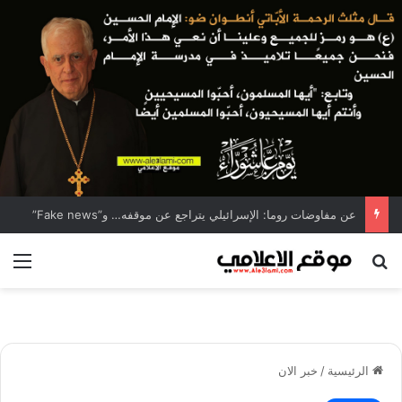
عن مفاوضات روما: الإسرائيلي يتراجع عن موقفه… و”Fake news”
بحث عن
الق
الرئيسية
/
خبر الان