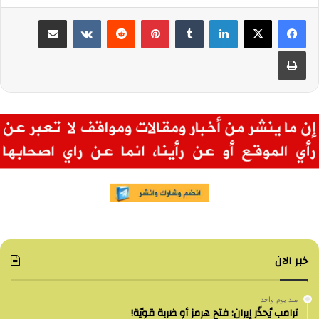
لينكدإن
بينتيريست
مشاركة عبر البريد
طباعة
خبر الان
منذ يوم واحد
ترامب يُحذّر إيران: فتح هرمز أو ضربة قويّة!