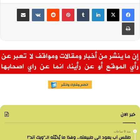
لينكدإن
بينتيريست
مشاركة عبر البريد
طباعة
خبر الان
منذ 9 ساعات
طقس آب يعود الى طبيعته… وهذا ما يُخبّئه الـ”ويك آند”!