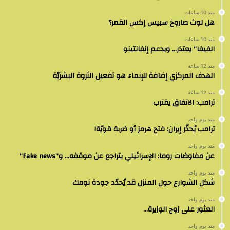
منذ 10 ساعات
هل لوث صاروخ سبيس إكس القمر؟
منذ 10 ساعات
الفيفا” يعتذر… ويدعم إنفانتينو
منذ 12 ساعة
الهدف المركزي إضافة للإنماء هو تفعيل الثروة البشريّة
منذ 12 ساعة
ترامب: الاتفاق يقترب
منذ يوم واحد
ترامب يُحذّر إيران: فتح هرمز أو ضربة قويّة!
منذ يوم واحد
عن مفاوضات روما: الإسرائيلي يتراجع عن موقفه… و”Fake news”
منذ يوم واحد
شكل الشوارع حول المنزل قد يُحدّد جودة نومك
منذ يوم واحد
العثور على زوج الوزيرة…
منذ يوم واحد