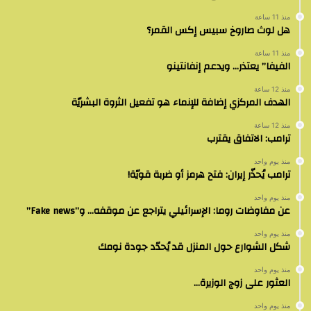
منذ 11 ساعة
هل لوث صاروخ سبيس إكس القمر؟
منذ 11 ساعة
الفيفا” يعتذر… ويدعم إنفانتينو
منذ 12 ساعة
الهدف المركزي إضافة للإنماء هو تفعيل الثروة البشريّة
منذ 12 ساعة
ترامب: الاتفاق يقترب
منذ يوم واحد
ترامب يُحذّر إيران: فتح هرمز أو ضربة قويّة!
منذ يوم واحد
عن مفاوضات روما: الإسرائيلي يتراجع عن موقفه… و”Fake news”
منذ يوم واحد
شكل الشوارع حول المنزل قد يُحدّد جودة نومك
منذ يوم واحد
العثور على زوج الوزيرة…
منذ يوم واحد