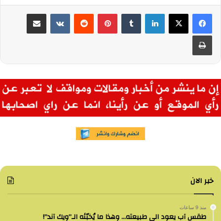
لينكدإن
بينتيريست
مشاركة عبر البريد
طباعة
خبر الان
منذ 9 ساعات
طقس آب يعود الى طبيعته… وهذا ما يُخبّئه الـ”ويك آند”!