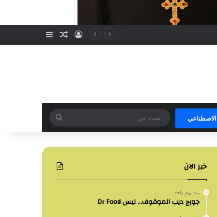
تسجيل الدخول
مقال عشوائي
إضافة عمود جا
بحث
 الاصطناعي
عن
خبر الان
منذ يوم واحد
جورج ديب الموقوف… ليس Dr Food