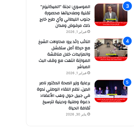
الموسوي: لجنة “الميكانيزم”
تقنية وصلاحياتها محصورة
جنوب الليطاني وأي طرح خارج
ذلك مرفوض ومدان
فبراير 1, 2026
النائب رائد برو: محاولات الشرخ
مع حركة أمل ستفشل
والمزايدات خلال مناقشة
الموازنة انتهت مع وقف البث
المباشر
فبراير 1, 2026
برعاية وزير الصحة الدكتور ناصر
الدين، نظم اللقاء الوطني ندوة
في جبيل حول وهب الأعضاء:
دعوة وطنية ودينية لترسيخ
ثقافة الحياة
يناير 30, 2026