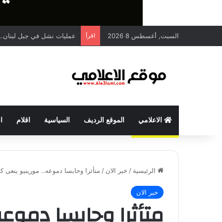
السبت, أغسطس 8 2026
اقرأ
عمليات نشل في جبل لبنان… 
الاعلامي
الموقع الرديف
السياسية
اقلام
ا
الرئيسية
/
خبر الان
/
متأثرا وحابسا دموعه.. مورينيو ينعى 
خبر الان
متأثرا وحابسا دموعه