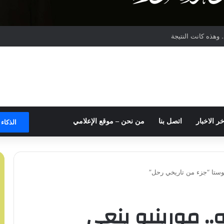
وهذه كانت النتيجة
خر الاخبار
اتصل بنا
من نحن – موقع الإعلامي
الذكاء
كوستا “جزء من تاريخي رحل”
.. مورينيو ينعى