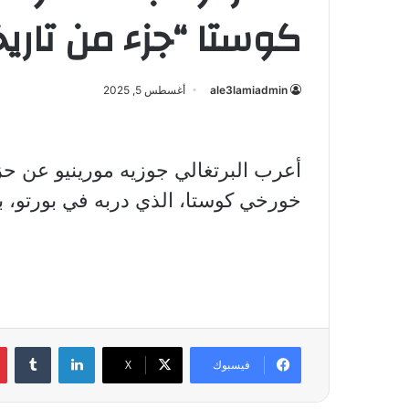
كوستا “جزء من تاري
ale3lamiadmin
أغسطس 5, 2025
أعرب البرتغالي جوزيه مورينيو عن حز
خورخي كوستا، الذي دربه في بورتو، بطل أ
لينكدإن
فيسبوك
X