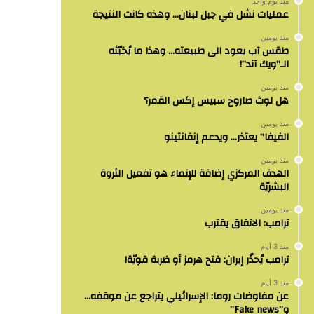
منذ يوم واحد
عمليات نشل في جبل لبنان… وهذه كانت النتيجة
منذ يومين
طقس آب يعود الى طبيعته… وهذا ما يُخبّئه
الـ”ويك آند”!
منذ يومين
هل لوث صاروخ سبيس إكس القمر؟
منذ يومين
الفيفا” يعتذر… ويدعم إنفانتينو
منذ يومين
الهدف المركزي إضافة للإنماء هو تفعيل الثروة
البشريّة
منذ يومين
ترامب: الاتفاق يقترب
منذ 3 أيام
ترامب يُحذّر إيران: فتح هرمز أو ضربة قويّة!
منذ 3 أيام
عن مفاوضات روما: الإسرائيلي يتراجع عن موقفه…
و”Fake news”