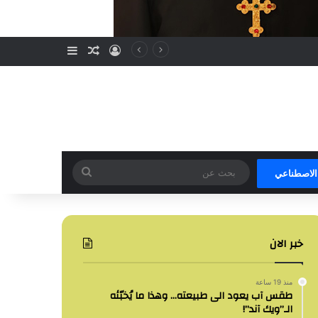
تسجيل الدخول
مقال عشوائي
إضافة عمود جا
بحث
 الاصطناعي
عن
خبر الان
منذ 19 ساعة
طقس آب يعود الى طبيعته… وهذا ما يُخبّئه
الـ”ويك آند”!