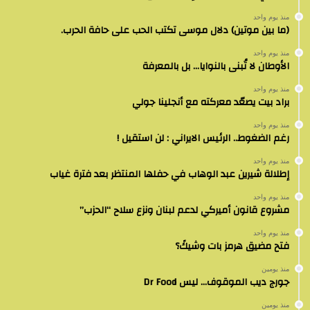
منذ يوم واحد
(ما بين موتين) دلال موسى تكتب الحب على حافة الحرب.
منذ يوم واحد
الأوطان لا تُبنى بالنوايا… بل بالمعرفة
منذ يوم واحد
براد بيت يصعّد معركته مع أنجلينا جولي
منذ يوم واحد
رغم الضغوط.. الرئيس الايراني : لن استقيل !
منذ يوم واحد
إطلالة شيرين عبد الوهاب في حفلها المنتظر بعد فترة غياب
منذ يوم واحد
مشروع قانون أميركي لدعم لبنان ونزع سلاح “الحزب”
منذ يوم واحد
فتح مضيق هرمز بات وشيكً؟
منذ يومين
جورج ديب الموقوف… ليس Dr Food
منذ يومين