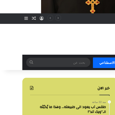
تسجيل الدخول
مقال عشوائي
إضافة عمود جا
بحث
 الاصطناعي
عن
خبر الان
منذ 22 ساعة
طقس آب يعود الى طبيعته… وهذا ما يُخبّئه
الـ”ويك آند”!