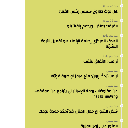
منذ 23 ساعة
هل لوث صاروخ سبيس إكس القمر؟
منذ 23 ساعة
الفيفا” يعتذر… ويدعم إنفانتينو
منذ يوم واحد
الهدف المركزي إضافة للإنماء هو تفعيل الثروة
البشريّة
منذ يوم واحد
ترامب: الاتفاق يقترب
منذ يومين
ترامب يُحذّر إيران: فتح هرمز أو ضربة قويّة!
منذ يومين
عن مفاوضات روما: الإسرائيلي يتراجع عن موقفه…
و”Fake news”
منذ يومين
شكل الشوارع حول المنزل قد يُحدّد جودة نومك
منذ يومين
العثور على زوج الوزيرة…