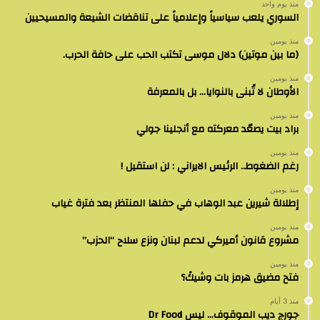
منذ يوم واحد
السوري يلعب سياسياً وإعلامياً على تناقضات الشيعة والمسيحيين
منذ يومين
(ما بين موتين) دلال موسى تكتب الحب على حافة الحرب.
منذ يومين
الأوطان لا تُبنى بالنوايا… بل بالمعرفة
منذ يومين
براد بيت يصعّد معركته مع أنجلينا جولي
منذ يومين
رغم الضغوط.. الرئيس الايراني : لن استقيل !
منذ يومين
إطلالة شيرين عبد الوهاب في حفلها المنتظر بعد فترة غياب
منذ يومين
مشروع قانون أميركي لدعم لبنان ونزع سلاح “الحزب”
منذ يومين
فتح مضيق هرمز بات وشيكً؟
منذ 3 أيام
جورج ديب الموقوف… ليس Dr Food