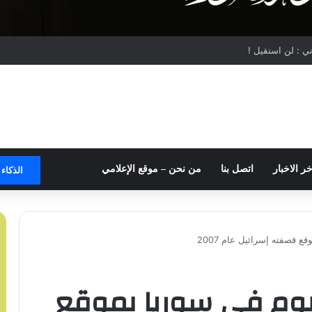
ي : لن استقيل !
خر الاخبار
اتصل بنا
من نحن – موقع الإعلامي
الذكاء
ع قصفته إسرائيل عام 2007
انيوم في سوريا بموقع