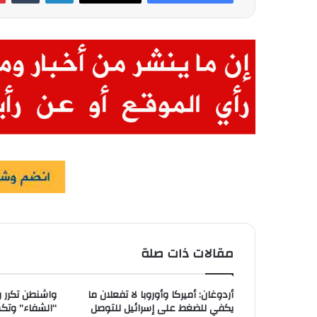
مقالات ذات صلة
أردوغان: أميركا وأوروبا لا تفعلان ما
واشنطن تكرر ر
يكفي للضغط على إسرائيل للتوصل
“الشفاء” وتك