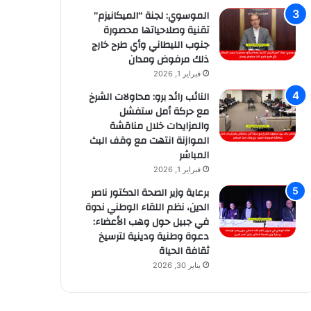
الموسوي: لجنة “الميكانيزم”
تقنية وصلاحياتها محصورة
جنوب الليطاني وأي طرح خارج
ذلك مرفوض ومدان
فبراير 1, 2026
النائب رائد برو: محاولات الشرخ
مع حركة أمل ستفشل
والمزايدات خلال مناقشة
الموازنة انتهت مع وقف البث
المباشر
فبراير 1, 2026
برعاية وزير الصحة الدكتور ناصر
الدين، نظم اللقاء الوطني ندوة
في جبيل حول وهب الأعضاء:
دعوة وطنية ودينية لترسيخ
ثقافة الحياة
يناير 30, 2026