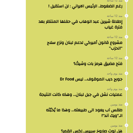
منذ 12 ساعة
رغم الضغوط.. الرئيس الايراني : لن استقيل !
منذ 12 ساعة
إطلالة شيرين عبد الوهاب في حفلها المنتظر بعد
فترة غياب
منذ 12 ساعة
مشروع قانون أميركي لدعم لبنان ونزع سلاح
“الحزب”
منذ 12 ساعة
فتح مضيق هرمز بات وشيكً؟
منذ يوم واحد
جورج ديب الموقوف… ليس Dr Food
منذ يوم واحد
عمليات نشل في جبل لبنان… وهذه كانت النتيجة
منذ يومين
طقس آب يعود الى طبيعته… وهذا ما يُخبّئه
الـ”ويك آند”!
منذ يومين
هل لوث صاروخ سبيس إكس القمر؟