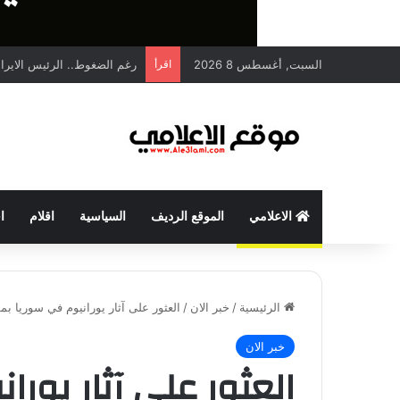
السبت, أغسطس 8 2026
اقرأ
رغم الضغوط.. الرئيس الايران
الاعلامي
الموقع الرديف
السياسية
اقلام
ا
الرئيسية
/
خبر الان
/
العثور على آثار يورانيوم في سوريا بموق
خبر الان
العثور على آثار يور