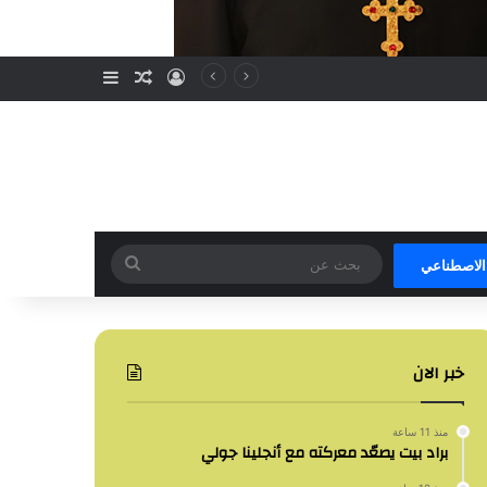
تسجيل الدخول
مقال عشوائي
إضافة عمود جا
بحث
 الاصطناعي
عن
خبر الان
منذ 11 ساعة
براد بيت يصعّد معركته مع أنجلينا جولي