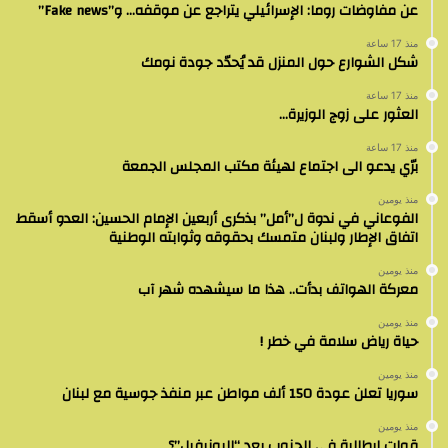
عن مفاوضات روما: الإسرائيلي يتراجع عن موقفه… و”Fake news”
منذ 17 ساعة
شكل الشوارع حول المنزل قد يُحدّد جودة نومك
منذ 17 ساعة
العثور على زوج الوزيرة…
منذ 17 ساعة
برّي يدعو الى اجتماع لهيئة مكتب المجلس الجمعة
منذ يومين
الفوعاني في ندوة ل”أمل” بذكرى أربعين الإمام الحسين: العدو أسقط
اتفاق الإطار ولبنان متمسك بحقوقه وثوابته الوطنية
منذ يومين
معركة الهواتف بدأت.. هذا ما سيشهده شهر آب
منذ يومين
حياة رياض سلامة في خطر !
منذ يومين
سوريا تعلن عودة 150 ألف مواطن عبر منفذ جوسية مع لبنان
منذ يومين
قوات إيطالية في الجنوب بعد “اليونيفيل”؟