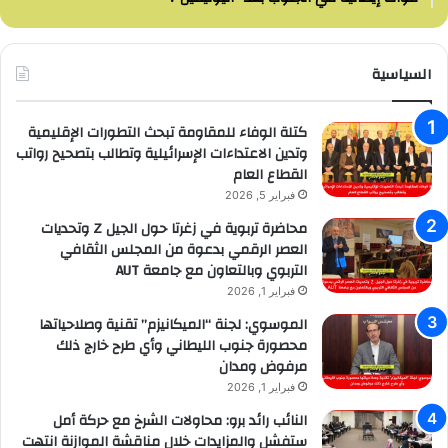
السياسية
كتلة الوفاء للمقاومة تبحث التطورات الإقليمية
وتدين الاعتداءات الإسرائيلية وتطالب بتصحيح رواتب
القطاع العام
فبراير 5, 2026
محاضرة تربوية في زغرتا حول الجيل Z وتحديات
العصر الرقمي بدعوة من المجلس الثقافي
التربوي وبالتعاون مع جامعة AUT
فبراير 1, 2026
الموسوي: لجنة “الميكانيزم” تقنية وصلاحياتها
محصورة جنوب الليطاني وأي طرح خارج ذلك
مرفوض ومدان
فبراير 1, 2026
النائب رائد برو: محاولات الشرخ مع حركة أمل
ستفشل والمزايدات خلال مناقشة الموازنة انتهت