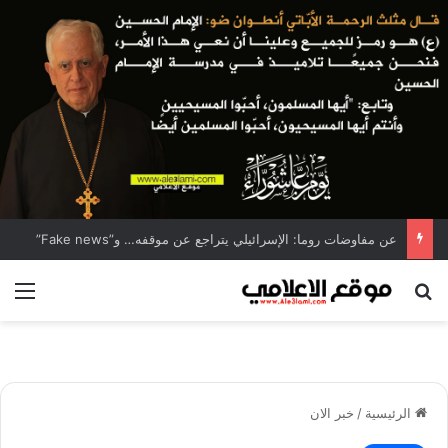
عن مفاوضات روما: الإسرائيلي يتراجع عن موقفه… و”Fake news”
بحث عن
الق
الرئيسية
/
خبر الان