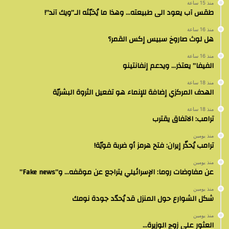
منذ 15 ساعة
طقس آب يعود الى طبيعته… وهذا ما يُخبّئه الـ”ويك آند”!
منذ 16 ساعة
هل لوث صاروخ سبيس إكس القمر؟
منذ 16 ساعة
الفيفا” يعتذر… ويدعم إنفانتينو
منذ 18 ساعة
الهدف المركزي إضافة للإنماء هو تفعيل الثروة البشريّة
منذ 18 ساعة
ترامب: الاتفاق يقترب
منذ يومين
ترامب يُحذّر إيران: فتح هرمز أو ضربة قويّة!
منذ يومين
عن مفاوضات روما: الإسرائيلي يتراجع عن موقفه… و”Fake news”
منذ يومين
شكل الشوارع حول المنزل قد يُحدّد جودة نومك
منذ يومين
العثور على زوج الوزيرة…