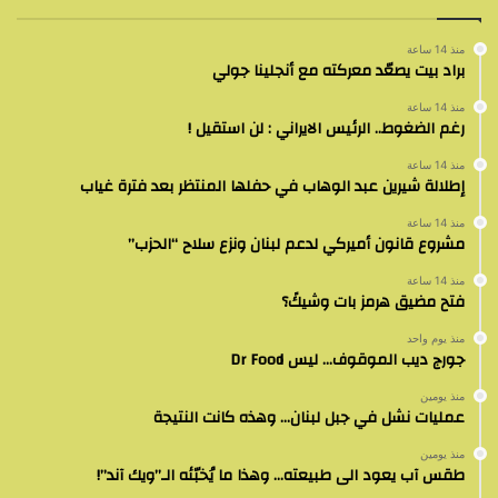
منذ 14 ساعة
براد بيت يصعّد معركته مع أنجلينا جولي
منذ 14 ساعة
رغم الضغوط.. الرئيس الايراني : لن استقيل !
منذ 14 ساعة
إطلالة شيرين عبد الوهاب في حفلها المنتظر بعد فترة غياب
منذ 14 ساعة
مشروع قانون أميركي لدعم لبنان ونزع سلاح “الحزب”
منذ 14 ساعة
فتح مضيق هرمز بات وشيكً؟
منذ يوم واحد
جورج ديب الموقوف… ليس Dr Food
منذ يومين
عمليات نشل في جبل لبنان… وهذه كانت النتيجة
منذ يومين
طقس آب يعود الى طبيعته… وهذا ما يُخبّئه الـ”ويك آند”!