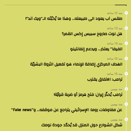
منذ 12 ساعة
طقس آب يعود الى طبيعته… وهذا ما يُخبّئه الـ”ويك آند”!
منذ 13 ساعة
هل لوث صاروخ سبيس إكس القمر؟
منذ 13 ساعة
الفيفا” يعتذر… ويدعم إنفانتينو
منذ 15 ساعة
الهدف المركزي إضافة للإنماء هو تفعيل الثروة البشريّة
منذ 15 ساعة
ترامب: الاتفاق يقترب
منذ يومين
ترامب يُحذّر إيران: فتح هرمز أو ضربة قويّة!
منذ يومين
عن مفاوضات روما: الإسرائيلي يتراجع عن موقفه… و”Fake news”
منذ يومين
شكل الشوارع حول المنزل قد يُحدّد جودة نومك