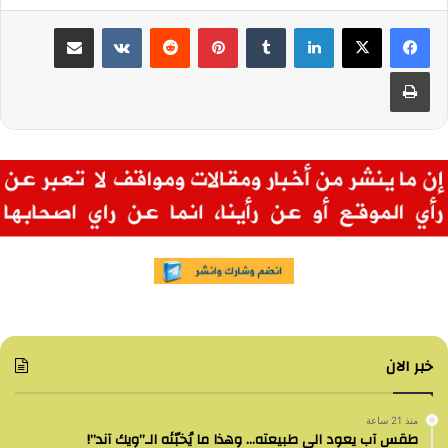
لينكدإن
بينتيريست
مشاركة عبر البريد
طباعة
خبر الان
منذ 21 ساعة
طقس آب يعود الى طبيعته… وهذا ما يُخبّئه الـ”ويك آند”!