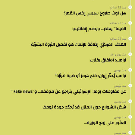
منذ 22 ساعة
هل لوث صاروخ سبيس إكس القمر؟
منذ 22 ساعة
الفيفا” يعتذر… ويدعم إنفانتينو
منذ 24 ساعة
الهدف المركزي إضافة للإنماء هو تفعيل الثروة البشريّة
منذ يوم واحد
ترامب: الاتفاق يقترب
منذ يومين
ترامب يُحذّر إيران: فتح هرمز أو ضربة قويّة!
منذ يومين
عن مفاوضات روما: الإسرائيلي يتراجع عن موقفه… و”Fake news”
منذ يومين
شكل الشوارع حول المنزل قد يُحدّد جودة نومك
منذ يومين
العثور على زوج الوزيرة…
منذ يومين