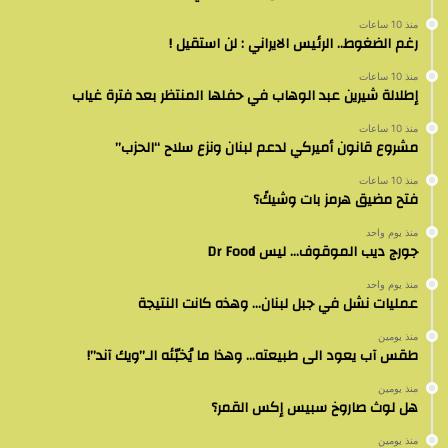
منذ 10 ساعات
رغم الضغوط.. الرئيس الايراني : لن استقيل !
منذ 10 ساعات
إطلالة شيرين عبد الوهاب في حفلها المنتظر بعد فترة غياب
منذ 10 ساعات
مشروع قانون أميركي لدعم لبنان ونزع سلاح “الحزب”
منذ 10 ساعات
فتح مضيق هرمز بات وشيكً؟
منذ يوم واحد
جورج ديب الموقوف… ليس Dr Food
منذ يوم واحد
عمليات نشل في جبل لبنان… وهذه كانت النتيجة
منذ يومين
طقس آب يعود الى طبيعته… وهذا ما يُخبّئه الـ”ويك آند”!
منذ يومين
هل لوث صاروخ سبيس إكس القمر؟
منذ يومين