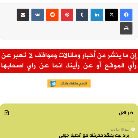
لينكدإن
بينتيريست
مشاركة عبر البريد
طباعة
خبر الان
منذ 10 ساعات
براد بيت يصعّد معركته مع أنجلينا جولي