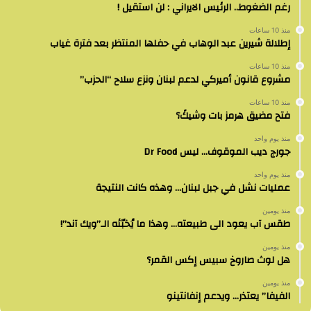
رغم الضغوط.. الرئيس الايراني : لن استقيل !
منذ 10 ساعات
إطلالة شيرين عبد الوهاب في حفلها المنتظر بعد فترة غياب
منذ 10 ساعات
مشروع قانون أميركي لدعم لبنان ونزع سلاح “الحزب”
منذ 10 ساعات
فتح مضيق هرمز بات وشيكً؟
منذ يوم واحد
جورج ديب الموقوف… ليس Dr Food
منذ يوم واحد
عمليات نشل في جبل لبنان… وهذه كانت النتيجة
منذ يومين
طقس آب يعود الى طبيعته… وهذا ما يُخبّئه الـ”ويك آند”!
منذ يومين
هل لوث صاروخ سبيس إكس القمر؟
منذ يومين
الفيفا” يعتذر… ويدعم إنفانتينو