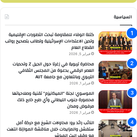
السياسية
كتلة الوفاء للمقاومة تبحث التطورات الإقليمية
وتدين الاعتداءات الإسرائيلية وتطالب بتصحيح رواتب
القطاع العام
فبراير 5, 2026
محاضرة تربوية في زغرتا حول الجيل Z وتحديات
العصر الرقمي بدعوة من المجلس الثقافي
التربوي وبالتعاون مع جامعة AUT
فبراير 1, 2026
الموسوي: لجنة “الميكانيزم” تقنية وصلاحياتها
محصورة جنوب الليطاني وأي طرح خارج ذلك
مرفوض ومدان
فبراير 1, 2026
النائب رائد برو: محاولات الشرخ مع حركة أمل
ستفشل والمزايدات خلال مناقشة الموازنة انتهت
مع وقف البث المباشر