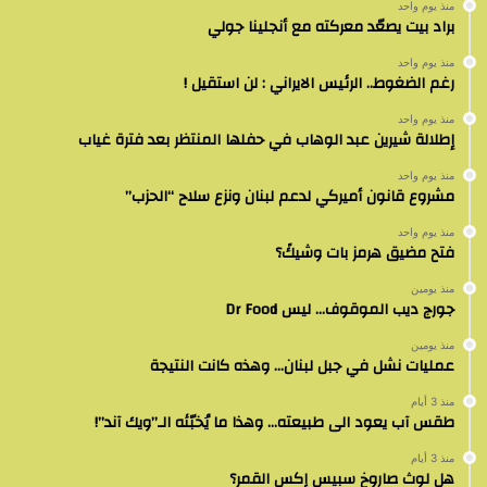
منذ يوم واحد
براد بيت يصعّد معركته مع أنجلينا جولي
منذ يوم واحد
رغم الضغوط.. الرئيس الايراني : لن استقيل !
منذ يوم واحد
إطلالة شيرين عبد الوهاب في حفلها المنتظر بعد فترة غياب
منذ يوم واحد
مشروع قانون أميركي لدعم لبنان ونزع سلاح “الحزب”
منذ يوم واحد
فتح مضيق هرمز بات وشيكً؟
منذ يومين
جورج ديب الموقوف… ليس Dr Food
منذ يومين
عمليات نشل في جبل لبنان… وهذه كانت النتيجة
منذ 3 أيام
طقس آب يعود الى طبيعته… وهذا ما يُخبّئه الـ”ويك آند”!
منذ 3 أيام
هل لوث صاروخ سبيس إكس القمر؟