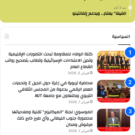
منذ 3 أيام
الفيفا” يعتذر… ويدعم إنفانتينو
السياسية
كتلة الوفاء للمقاومة تبحث التطورات الإقليمية
وتدين الاعتداءات الإسرائيلية وتطالب بتصحيح رواتب
القطاع العام
فبراير 5, 2026
محاضرة تربوية في زغرتا حول الجيل Z وتحديات
العصر الرقمي بدعوة من المجلس الثقافي
التربوي وبالتعاون مع جامعة AUT
فبراير 1, 2026
الموسوي: لجنة “الميكانيزم” تقنية وصلاحياتها
محصورة جنوب الليطاني وأي طرح خارج ذلك
مرفوض ومدان
فبراير 1, 2026