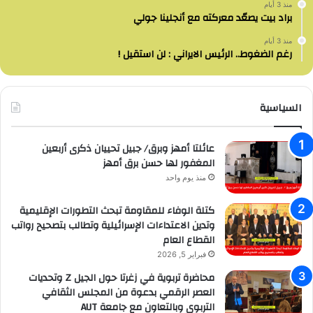
منذ 3 أيام
براد بيت يصعّد معركته مع أنجلينا جولي
منذ 3 أيام
رغم الضغوط.. الرئيس الايراني : لن استقيل !
السياسية
عائلتا أمهز وبرق/ جبيل تحييان ذكرى أربعين
المغفور لها حسن برق أمهز
منذ يوم واحد
كتلة الوفاء للمقاومة تبحث التطورات الإقليمية
وتدين الاعتداءات الإسرائيلية وتطالب بتصحيح رواتب
القطاع العام
فبراير 5, 2026
محاضرة تربوية في زغرتا حول الجيل Z وتحديات
العصر الرقمي بدعوة من المجلس الثقافي
التربوي وبالتعاون مع جامعة AUT