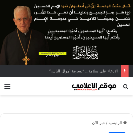
الادعاء على سلامة… “بسرقة أموال الناس”
بحث عن
الق
الرئيسية
/
خبر الان