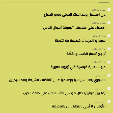
منذ 9 ساعات
بري استقبل وفد البنك الدولي ووزير الدفاع
منذ 9 ساعات
الادعاء على سلامة… “بسرقة أموال الناس”
منذ 11 ساعة
بعبدا و”الحزب”… قطيعة ولا نتيجة!
منذ 12 ساعة
تراجع أسعار الذهب والفضّة
منذ 13 ساعة
درجات حرارة قياسية في أوروبا الغربية
منذ يومين
السوري يلعب سياسياً وإعلامياً على تناقضات الشيعة والمسيحيين
منذ يومين
(ما بين موتين) دلال موسى تكتب الحب على حافة الحرب.
منذ يومين
الأوطان لا تُبنى بالنوايا… بل بالمعرفة