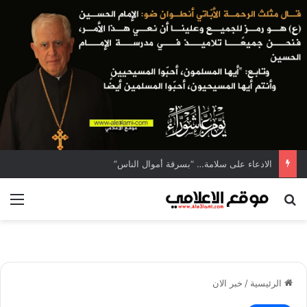
الادعاء على سلامة… “بسرقة أموال الناس”
بحث عن
الق
الرئيسية
/
خبر الان