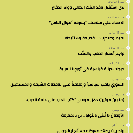
منذ 8 ساعات
بري استقبل وفد البنك الدولي ووزير الدفاع
منذ 9 ساعات
الادعاء على سلامة… “بسرقة أموال الناس”
منذ 11 ساعة
بعبدا و”الحزب”… قطيعة ولا نتيجة!
منذ 11 ساعة
تراجع أسعار الذهب والفضّة
منذ 12 ساعة
درجات حرارة قياسية في أوروبا الغربية
منذ يومين
السوري يلعب سياسياً وإعلامياً على تناقضات الشيعة والمسيحيين
منذ يومين
(ما بين موتين) دلال موسى تكتب الحب على حافة الحرب.
منذ يومين
الأوطان لا تُبنى بالنوايا… بل بالمعرفة
منذ 3 أيام
براد بيت يصعّد معركته مع أنجلينا جولي