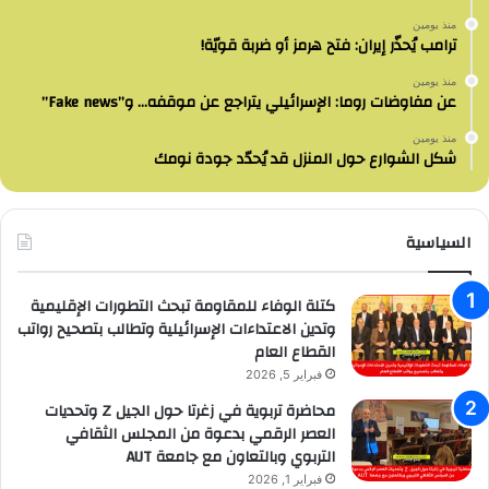
منذ يومين
ترامب يُحذّر إيران: فتح هرمز أو ضربة قويّة!
منذ يومين
عن مفاوضات روما: الإسرائيلي يتراجع عن موقفه… و”Fake news”
منذ يومين
شكل الشوارع حول المنزل قد يُحدّد جودة نومك
السياسية
كتلة الوفاء للمقاومة تبحث التطورات الإقليمية
وتدين الاعتداءات الإسرائيلية وتطالب بتصحيح رواتب
القطاع العام
فبراير 5, 2026
محاضرة تربوية في زغرتا حول الجيل Z وتحديات
العصر الرقمي بدعوة من المجلس الثقافي
التربوي وبالتعاون مع جامعة AUT
فبراير 1, 2026