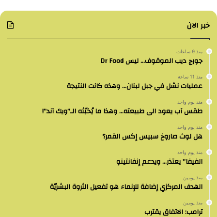
خبر الان
منذ 9 ساعات
جورج ديب الموقوف… ليس Dr Food
منذ 11 ساعة
عمليات نشل في جبل لبنان… وهذه كانت النتيجة
منذ يوم واحد
طقس آب يعود الى طبيعته… وهذا ما يُخبّئه الـ”ويك آند”!
منذ يوم واحد
هل لوث صاروخ سبيس إكس القمر؟
منذ يوم واحد
الفيفا” يعتذر… ويدعم إنفانتينو
منذ يومين
الهدف المركزي إضافة للإنماء هو تفعيل الثروة البشريّة
منذ يومين
ترامب: الاتفاق يقترب