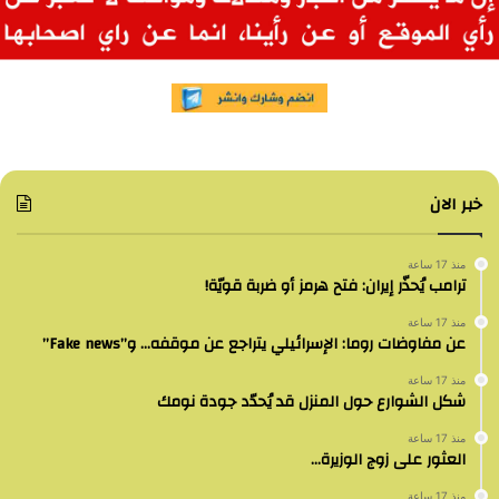
خبر الان
منذ 17 ساعة
ترامب يُحذّر إيران: فتح هرمز أو ضربة قويّة!
منذ 17 ساعة
عن مفاوضات روما: الإسرائيلي يتراجع عن موقفه… و”Fake news”
منذ 17 ساعة
شكل الشوارع حول المنزل قد يُحدّد جودة نومك
منذ 17 ساعة
العثور على زوج الوزيرة…
منذ 17 ساعة