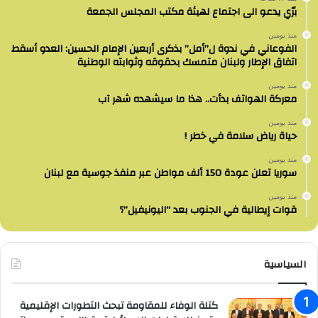
برّي يدعو الى اجتماع لهيئة مكتب المجلس الجمعة
منذ يومين
الفوعاني في ندوة ل”أمل” بذكرى أربعين الإمام الحسين: العدو أسقط
اتفاق الإطار ولبنان متمسك بحقوقه وثوابته الوطنية
منذ يومين
معركة الهواتف بدأت.. هذا ما سيشهده شهر آب
منذ يومين
حياة رياض سلامة في خطر !
منذ يومين
سوريا تعلن عودة 150 ألف مواطن عبر منفذ جوسية مع لبنان
منذ يومين
قوات إيطالية في الجنوب بعد “اليونيفيل”؟
السياسية
كتلة الوفاء للمقاومة تبحث التطورات الإقليمية