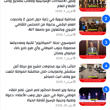
وتدين الاعتداءات الإسرائيلية وتطالب بتصحيح رواتب
القطاع العام
فبراير 5, 2026
محاضرة تربوية في زغرتا حول الجيل Z وتحديات
العصر الرقمي بدعوة من المجلس الثقافي
التربوي وبالتعاون مع جامعة AUT
فبراير 1, 2026
الموسوي: لجنة “الميكانيزم” تقنية وصلاحياتها
محصورة جنوب الليطاني وأي طرح خارج ذلك
مرفوض ومدان
فبراير 1, 2026
النائب رائد برو: محاولات الشرخ مع حركة أمل
ستفشل والمزايدات خلال مناقشة الموازنة انتهت
مع وقف البث المباشر
فبراير 1, 2026
برعاية وزير الصحة الدكتور ناصر الدين، نظم اللقاء
الوطني ندوة في جبيل حول وهب الأعضاء: دعوة
وطنية ودينية لترسيخ ثقافة الحياة
يناير 30, 2026