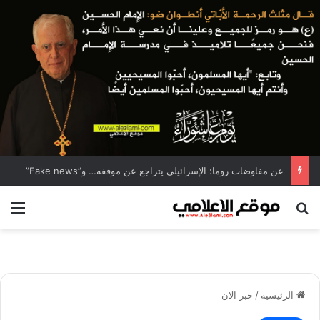
عن مفاوضات روما: الإسرائيلي يتراجع عن موقفه… و”Fake news”
بحث عن
الق
الرئيسية
/
خبر الان