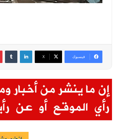
لينكدإن
فيسبوك
X