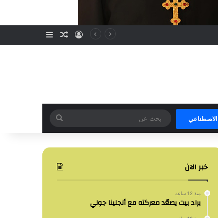
تسجيل الدخول
مقال عشوائي
إضافة عمود جا
بحث
 الاصطناعي
عن
خبر الان
منذ 12 ساعة
براد بيت يصعّد معركته مع أنجلينا جولي