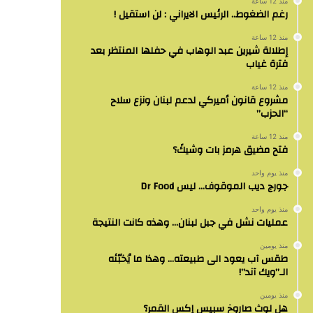
منذ 12 ساعة
رغم الضغوط.. الرئيس الايراني : لن استقيل !
منذ 12 ساعة
إطلالة شيرين عبد الوهاب في حفلها المنتظر بعد
فترة غياب
منذ 12 ساعة
مشروع قانون أميركي لدعم لبنان ونزع سلاح
“الحزب”
منذ 12 ساعة
فتح مضيق هرمز بات وشيكً؟
منذ يوم واحد
جورج ديب الموقوف… ليس Dr Food
منذ يوم واحد
عمليات نشل في جبل لبنان… وهذه كانت النتيجة
منذ يومين
طقس آب يعود الى طبيعته… وهذا ما يُخبّئه
الـ”ويك آند”!
منذ يومين
هل لوث صاروخ سبيس إكس القمر؟