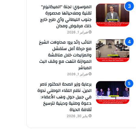
الموسوي: لجنة “الميكانيزم”
تقنية وصلاحياتها محصورة
جنوب الليطاني وأي طرح خارج
ذلك مرفوض ومدان
فبراير 1, 2026
النائب رائد برو: محاولات الشرخ
مع حركة أمل ستفشل
والمزايدات خلال مناقشة
الموازنة انتهت مع وقف البث
المباشر
فبراير 1, 2026
برعاية وزير الصحة الدكتور ناصر
الدين، نظم اللقاء الوطني ندوة
في جبيل حول وهب الأعضاء:
دعوة وطنية ودينية لترسيخ
ثقافة الحياة
يناير 30, 2026