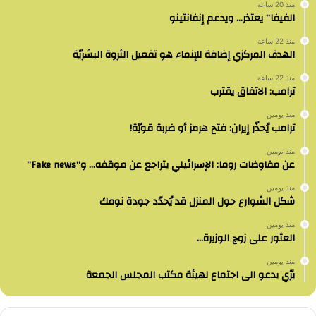
منذ 20 ساعة
الفيفا” يعتذر… ويدعم إنفانتينو
منذ 22 ساعة
الهدف المركزي إضافة للإنماء هو تفعيل الثروة البشريّة
منذ 22 ساعة
ترامب: الاتفاق يقترب
منذ يومين
ترامب يُحذّر إيران: فتح هرمز أو ضربة قويّة!
منذ يومين
عن مفاوضات روما: الإسرائيلي يتراجع عن موقفه… و”Fake news”
منذ يومين
شكل الشوارع حول المنزل قد يُحدّد جودة نومك
منذ يومين
العثور على زوج الوزيرة…
منذ يومين
برّي يدعو الى اجتماع لهيئة مكتب المجلس الجمعة