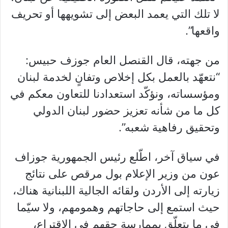
لا تلك التي يعمد البعض إلى تشويهها أو تحريف
واقعها”.
من جهته، قال القنصل العام جوزف حبيس:
“نتعهّد بالعمل بكل إخلاص وتفانٍ لخدمة لبنان
ومؤسساته، ونؤكّد استعدادنا للتعاون معكم في
كل ما من شأنه تعزيز حضور لبنان الدولي
وتحقيق رفاهية شعبه”.
في سياق آخر، اطّلع رئيس الجمهورية جوزاف
عون من وزير الإعلام بول مرقص على نتائج
زيارته إلى الأردن ولقائه الجالية اللبنانية هناك،
حيث استمع إلى حاجاتهم وهمومهم، ولا سيّما
في ما يتعلّق بممارسة حقهم في الاقتراع،