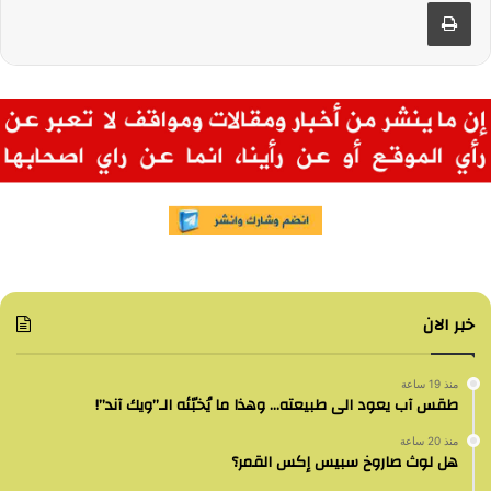
طباعة
خبر الان
منذ 19 ساعة
طقس آب يعود الى طبيعته… وهذا ما يُخبّئه الـ”ويك آند”!
منذ 20 ساعة
هل لوث صاروخ سبيس إكس القمر؟