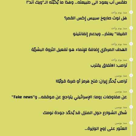
طقس آب يعود الى طبيعته… وهذا ما يُخبّئه الـ”ويك آند”!
منذ يوم واحد
هل لوث صاروخ سبيس إكس القمر؟
منذ يوم واحد
الفيفا” يعتذر… ويدعم إنفانتينو
منذ يوم واحد
الهدف المركزي إضافة للإنماء هو تفعيل الثروة البشريّة
منذ يوم واحد
ترامب: الاتفاق يقترب
منذ يومين
ترامب يُحذّر إيران: فتح هرمز أو ضربة قويّة!
منذ يومين
عن مفاوضات روما: الإسرائيلي يتراجع عن موقفه… و”Fake news”
منذ يومين
شكل الشوارع حول المنزل قد يُحدّد جودة نومك
منذ يومين
العثور على زوج الوزيرة…