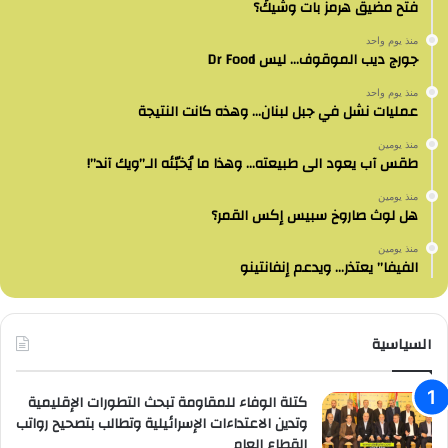
فتح مضيق هرمز بات وشيكً؟
منذ يوم واحد
جورج ديب الموقوف… ليس Dr Food
منذ يوم واحد
عمليات نشل في جبل لبنان… وهذه كانت النتيجة
منذ يومين
طقس آب يعود الى طبيعته… وهذا ما يُخبّئه الـ”ويك آند”!
منذ يومين
هل لوث صاروخ سبيس إكس القمر؟
منذ يومين
الفيفا” يعتذر… ويدعم إنفانتينو
السياسية
كتلة الوفاء للمقاومة تبحث التطورات الإقليمية
وتدين الاعتداءات الإسرائيلية وتطالب بتصحيح رواتب
القطاع العام