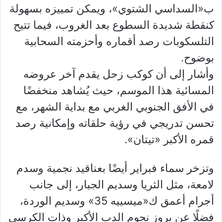
ب«السداسي الشتوي»، ويمكن تمييزه بسهولة
كنقطة شديدة السطوع بعد الغروب، فيما تتيح
التلسكوبات رصد أقماره وأحزمته السحابية
بوضوح.
وأشار إلى أن كوكب زحل يقدم آخر عروضه
المسائية هذا الموسم، حيث يُشاهد منخفضًا
في الأفق الجنوبي الغربي مع بداية الشهر، مع
تحسن تدريجي في رؤية حلقاته وإمكانية رصد
قمره الأكبر «تيتان».
وتزخر سماء فبراير أيضًا بعناقيد نجمية وسدم
لامعة، مثل الثريا وسديم الجبار، إلى جانب
أجرام أعمق ك«ميسييه 35» وسديم الوردة،
فضلًا عن بروز نجوم الدب الأكبر وذات الكرسي