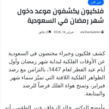
خبر الان
فلكيون يكشفون موعد دخول
شهر رمضان في السعودية
ale3lamiadmin
فبراير 14, 2026
2 دقائق
كشف فلكيون وخبراء مختصون في السعودية
عن الأوقات الفلكية لبداية شهر رمضان وأول
أيام عيد الفطر لعام 1447، بالتزامن مع رصد
الظواهر الفلكية اللافتة التي تميّز سماء شهر
فبراير، وتمنح هواة الفلك فرصاً للرصد
والمتابعة.
وأوضح الدكتور خالد الزعاق، خبير الطقس، أنه