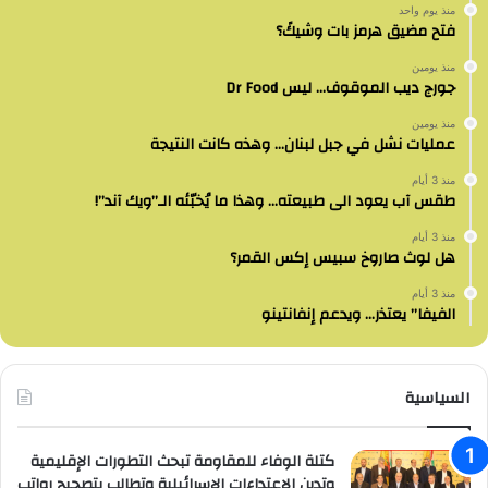
منذ يوم واحد
فتح مضيق هرمز بات وشيكً؟
منذ يومين
جورج ديب الموقوف… ليس Dr Food
منذ يومين
عمليات نشل في جبل لبنان… وهذه كانت النتيجة
منذ 3 أيام
طقس آب يعود الى طبيعته… وهذا ما يُخبّئه الـ”ويك آند”!
منذ 3 أيام
هل لوث صاروخ سبيس إكس القمر؟
منذ 3 أيام
الفيفا” يعتذر… ويدعم إنفانتينو
السياسية
كتلة الوفاء للمقاومة تبحث التطورات الإقليمية
وتدين الاعتداءات الإسرائيلية وتطالب بتصحيح رواتب