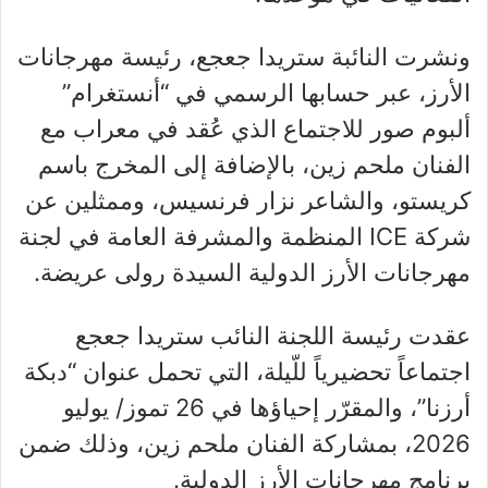
ونشرت النائبة ستريدا جعجع، رئيسة مهرجانات
الأرز، عبر حسابها الرسمي في “أنستغرام”
ألبوم صور للاجتماع الذي عُقد في معراب مع
الفنان ملحم زين، بالإضافة إلى المخرج باسم
كريستو، والشاعر نزار فرنسيس، وممثلين عن
شركة ICE المنظمة والمشرفة العامة في لجنة
مهرجانات الأرز الدولية السيدة رولى عريضة.
عقدت رئيسة اللجنة النائب ستريدا جعجع
اجتماعاً تحضيرياً للّيلة، التي تحمل عنوان “دبكة
أرزنا”، والمقرّر إحياؤها في 26 تموز/ يوليو
2026، بمشاركة الفنان ملحم زين، وذلك ضمن
برنامج مهرجانات الأرز الدولية.