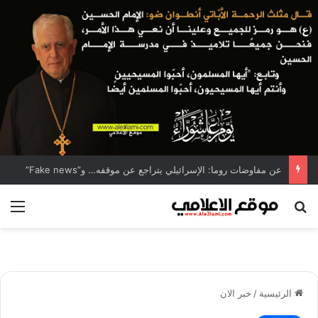
عن مفاوضات روما: الإسرائيلي يتراجع عن موقفه… و”Fake news”
بحث عن
الق
الرئيسية
/
خبر الان