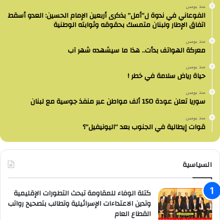
منذ يومين
الفوعاني في ندوة ل”أمل” بذكرى أربعين الإمام الحسين: العدو أسقط
اتفاق الإطار ولبنان متمسك بحقوقه وثوابته الوطنية
منذ يومين
معركة الهواتف بدأت.. هذا ما سيشهده شهر آب
منذ يومين
حياة رياض سلامة في خطر !
منذ يومين
سوريا تعلن عودة 150 ألف مواطن عبر منفذ جوسية مع لبنان
منذ يومين
قوات إيطالية في الجنوب بعد “اليونيفيل”؟
السياسية
كتلة الوفاء للمقاومة تبحث التطورات الإقليمية
وتدين الاعتداءات الإسرائيلية وتطالب بتصحيح رواتب
القطاع العام