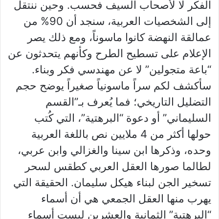
الفكر لا لأصحاب السيف فحسب. وحين ننتقل
إلى الشخصيات العربية، سنجد أن 90% من
عمالقة النهضة كانوا ماسوناً، ومع ذلك يصر
الإعلام على تسطيح الطرح وكأنهم يتحدثون عن
“باعة متجولين” لا عن مهندسي فكر وبناء.
سأكشف لكم سراً ماسونياً صغيراً يوضح حجم
التضليل التاريخي؛ فما يُعرف بـ”القسم
السليماني” أو دعوة “البرهتية”، التي كُتب
حولها أكثر من 4 ملايين نص باللغة العربية
وحده، وذكرها ابن سينا والغزالي وابن عربي،
لطالما صورها العقل العربي كطقس لسحر
تسخير الجن لبناء هيكل سليمان. الحقيقة التي
يهرب منها العقل الجمعي هي أن أسماء
“البرهتية” الثمانية والعشرين ليست أسماء