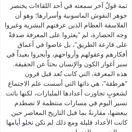
ثمة قولٌ آخر سمعته في أحد اللقاءات يختصر
جوهر النقوش الماسونية وأسرارها؛ وهو أن
الفلاسفة العظام الذين عرفتهم البشرية وغيروا
وجه الحضارة، لم “يعثروا على المعرفة صدفةً
على قارعة الطريق”، بل غاصوا في أعماق
أفكارهم وعقولهم وأرواحهم، وأبحروا بعيداً في
سبر أغوار الكون والإنسان بحثاً عن الحقيقة.
هذه المعرفة، التي كانت تُعد قبل قرون
“هرطقة”، هي ذاتها التي أسست علم الاجتماع
لشعوبٍ تجاوزت أعدادها المليارات، لكنها باتت
تسير اليوم في مسارات منتظمة لا تصطدم
ببعضها، مقارنةً بما قبل التاريخ المعاصر حين
كانت الأعداد قليلة ومع ذلك لم تكن تخلو أيامها
من الحروب والغزوات.