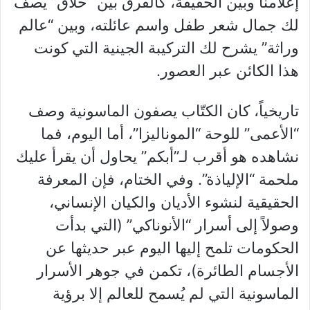
إعلامنا وبين الحقيقة، كالفرق بين “حلاق” يصف
لك جمال شعر طفل واسم عائلته، وبين “عالم
وراثة” يشرح لك التركيبة الجينية التي كونت
هذا الكائن عبر العصور.
تاريخياً، كان الكتّاب يصفون الماسونية وصف
“الأعمى” للوحة “الموناليزا”، أما اليوم، فما
نشاهده هو أقرب لـ”أبكم” يحاول أن يقرأ عليك
ملحمة “الإلياذة”. وفي الختام، فإن المعرفة
الحقيقية لنشوء الأديان والكيان الإنساني،
وصولاً إلى أسرار “الأنوناكي” (التي بدأت
الحكومات تلمح إليها اليوم عبر حديثها عن
الأجسام الطائرة)، تكمن في جوهر الأسرار
الماسونية التي لم يُسمح للعالم إلا برؤية