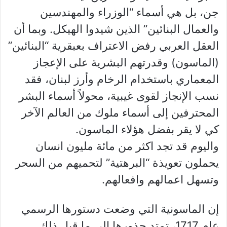
جن، بل هي أسماء “الوزراء والمهندسين
والعمال البنائين” الذين شيدوا الهيكل. وبما أن
العقل العربي رفض الاعتراف بعبقرية “البنائين”
(الماسون) وقدرتهم البشرية على الإعجاز
المعماري باستخدام الرخام وأرز لبنان، فقد
نسب الإنجاز لقوى غيبية، محولاً أسماء البشر
المحترفين إلى أسماء ملوك من العالم الآخر
كي لا يقر بفضل هؤلاء الماسون.
واليوم قد تجد اكثر من مائة مليون انسان
يحملون تعويذة “البرهتية” لتحميهم من السحر
وتسهل اعمالهم وافعالهم.
إن الماسونية التي وضعت دستورها الرسمي
عام 1717، تمتد جذورها إلى ما قبل ذلك