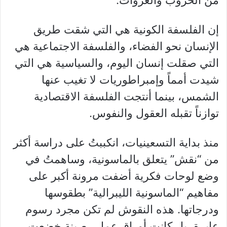
إن الفلسفة الكونية هي التي شقت طريق
الإنسان نحو الفضاء، والفلسفة الاجتماعية هي
التي صقلت إنسان اليوم، والسياسية هي التي
شيدت أمماً وإمبراطوريات لا تغيب عنها
الشمس، بينما أنتجت الفلسفة الاقتصادية
توازناً تقبله العقول والنفوس.
منذ بداية التسعينيات، انكببتُ على دراسة أكثر
من “نقش” يتعلق بالماسونية، وساهمتُ في
وضع لوحات فكرية أضفت مرونة أكبر على
مفاهيم “الماسونية الليبرالية” بطقوسها
ودرجاتها. هذه النقوش لم تكن مجرد رسوم
عابرة، بل كانت أوراق عمل رصينة خضعت