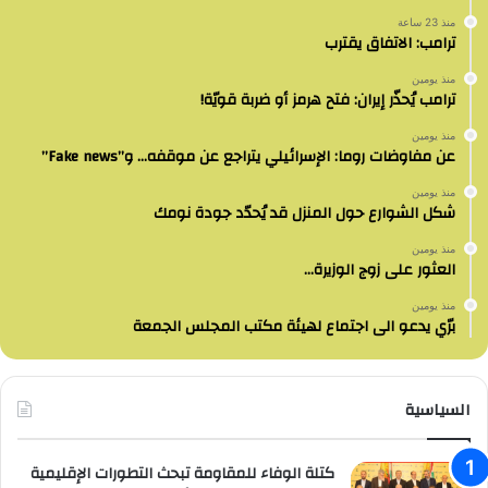
منذ 23 ساعة
ترامب: الاتفاق يقترب
منذ يومين
ترامب يُحذّر إيران: فتح هرمز أو ضربة قويّة!
منذ يومين
عن مفاوضات روما: الإسرائيلي يتراجع عن موقفه… و”Fake news”
منذ يومين
شكل الشوارع حول المنزل قد يُحدّد جودة نومك
منذ يومين
العثور على زوج الوزيرة…
منذ يومين
برّي يدعو الى اجتماع لهيئة مكتب المجلس الجمعة
السياسية
كتلة الوفاء للمقاومة تبحث التطورات الإقليمية