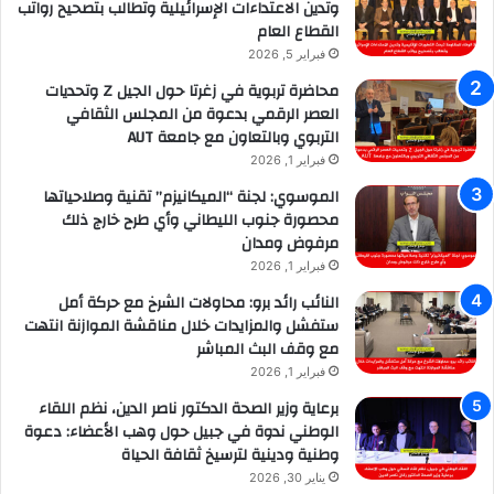
وتدين الاعتداءات الإسرائيلية وتطالب بتصحيح رواتب
القطاع العام
فبراير 5, 2026
محاضرة تربوية في زغرتا حول الجيل Z وتحديات
العصر الرقمي بدعوة من المجلس الثقافي
التربوي وبالتعاون مع جامعة AUT
فبراير 1, 2026
الموسوي: لجنة “الميكانيزم” تقنية وصلاحياتها
محصورة جنوب الليطاني وأي طرح خارج ذلك
مرفوض ومدان
فبراير 1, 2026
النائب رائد برو: محاولات الشرخ مع حركة أمل
ستفشل والمزايدات خلال مناقشة الموازنة انتهت
مع وقف البث المباشر
فبراير 1, 2026
برعاية وزير الصحة الدكتور ناصر الدين، نظم اللقاء
الوطني ندوة في جبيل حول وهب الأعضاء: دعوة
وطنية ودينية لترسيخ ثقافة الحياة
يناير 30, 2026