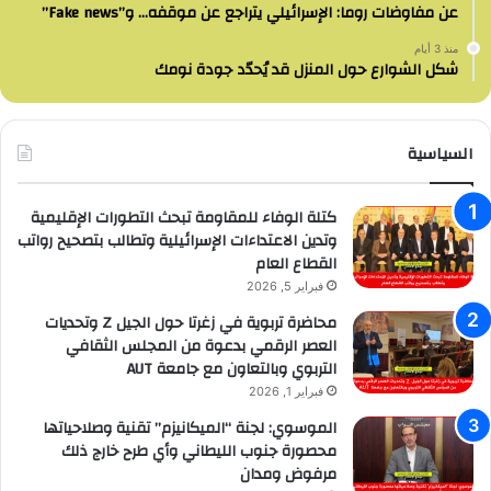
عن مفاوضات روما: الإسرائيلي يتراجع عن موقفه… و”Fake news”
منذ 3 أيام
شكل الشوارع حول المنزل قد يُحدّد جودة نومك
السياسية
كتلة الوفاء للمقاومة تبحث التطورات الإقليمية
وتدين الاعتداءات الإسرائيلية وتطالب بتصحيح رواتب
القطاع العام
فبراير 5, 2026
محاضرة تربوية في زغرتا حول الجيل Z وتحديات
العصر الرقمي بدعوة من المجلس الثقافي
التربوي وبالتعاون مع جامعة AUT
فبراير 1, 2026
الموسوي: لجنة “الميكانيزم” تقنية وصلاحياتها
محصورة جنوب الليطاني وأي طرح خارج ذلك
مرفوض ومدان