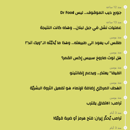
منذ 12 ساعة
جورج ديب الموقوف… ليس Dr Food
منذ 13 ساعة
عمليات نشل في جبل لبنان… وهذه كانت النتيجة
منذ يومين
طقس آب يعود الى طبيعته… وهذا ما يُخبّئه الـ”ويك آند”!
منذ يومين
هل لوث صاروخ سبيس إكس القمر؟
منذ يومين
الفيفا” يعتذر… ويدعم إنفانتينو
منذ يومين
الهدف المركزي إضافة للإنماء هو تفعيل الثروة البشريّة
منذ يومين
ترامب: الاتفاق يقترب
منذ 3 أيام
ترامب يُحذّر إيران: فتح هرمز أو ضربة قويّة!
منذ 3 أيام