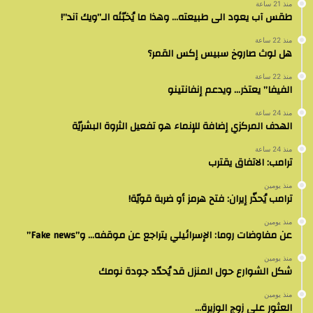
منذ 21 ساعة
طقس آب يعود الى طبيعته… وهذا ما يُخبّئه الـ”ويك آند”!
منذ 22 ساعة
هل لوث صاروخ سبيس إكس القمر؟
منذ 22 ساعة
الفيفا” يعتذر… ويدعم إنفانتينو
منذ 24 ساعة
الهدف المركزي إضافة للإنماء هو تفعيل الثروة البشريّة
منذ 24 ساعة
ترامب: الاتفاق يقترب
منذ يومين
ترامب يُحذّر إيران: فتح هرمز أو ضربة قويّة!
منذ يومين
عن مفاوضات روما: الإسرائيلي يتراجع عن موقفه… و”Fake news”
منذ يومين
شكل الشوارع حول المنزل قد يُحدّد جودة نومك
منذ يومين
العثور على زوج الوزيرة…